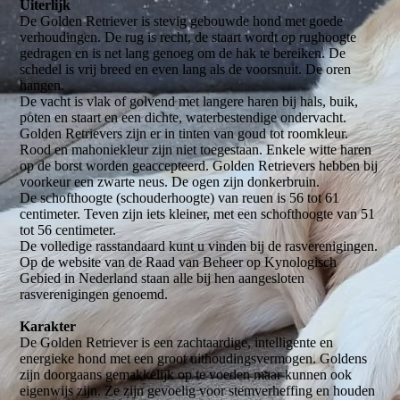
Uiterlijk
De Golden Retriever is stevig gebouwde hond met goede
verhoudingen. De rug is recht, de staart wordt op rughoogte
gedragen en is net lang genoeg om de hak te bereiken. De
schedel is vrij breed en even lang als de voorsnuit. De oren
hangen.
De vacht is vlak of golvend met langere haren bij hals, buik,
poten en staart en een dichte, waterbestendige ondervacht.
Golden Retrievers zijn er in tinten van goud tot roomkleur.
Rood en mahoniekleur zijn niet toegestaan. Enkele witte haren
op de borst worden geaccepteerd. Golden Retrievers hebben bij
voorkeur een zwarte neus. De ogen zijn donkerbruin.
De schofthoogte (schouderhoogte) van reuen is 56 tot 61
centimeter. Teven zijn iets kleiner, met een schofthoogte van 51
tot 56 centimeter.
De volledige rasstandaard kunt u vinden bij de rasverenigingen.
Op de website van de Raad van Beheer op Kynologisch
Gebied in Nederland staan alle bij hen aangesloten
rasverenigingen genoemd.
Karakter
De Golden Retriever is een zachtaardige, intelligente en
energieke hond met een groot uithoudingsvermogen. Goldens
zijn doorgaans gemakkelijk op te voeden maar kunnen ook
eigenwijs zijn. Ze zijn gevoelig voor stemverheffing en houden