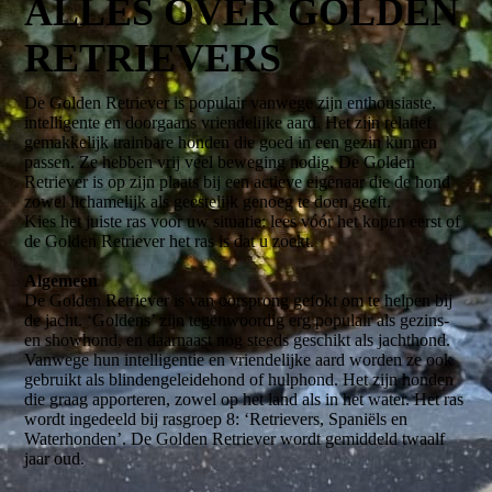
ALLES OVER GOLDEN
RETRIEVERS
De Golden Retriever is populair vanwege zijn enthousiaste,
intelligente en doorgaans vriendelijke aard. Het zijn relatief
gemakkelijk trainbare honden die goed in een gezin kunnen
passen. Ze hebben vrij veel beweging nodig. De Golden
Retriever is op zijn plaats bij een actieve eigenaar die de hond
zowel lichamelijk als geestelijk genoeg te doen geeft.
Kies het juiste ras voor uw situatie: lees vóór het kopen eerst of
de Golden Retriever het ras is dat u zoekt.
Algemeen
De Golden Retriever is van oorsprong gefokt om te helpen bij
de jacht. ‘Goldens’ zijn tegenwoordig erg populair als gezins-
en showhond, en daarnaast nog steeds geschikt als jachthond.
Vanwege hun intelligentie en vriendelijke aard worden ze ook
gebruikt als blindengeleidehond of hulphond. Het zijn honden
die graag apporteren, zowel op het land als in het water. Het ras
wordt ingedeeld bij rasgroep 8: ‘Retrievers, Spaniëls en
Waterhonden’. De Golden Retriever wordt gemiddeld twaalf
jaar oud.