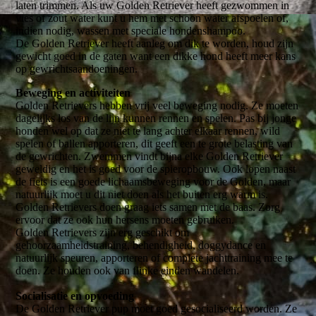
laten trimmen. Als uw Golden Retriever heeft gezwommen in
vies of zout water kunt u hem met schoon water afspoelen of,
indien nodig, wassen met speciale hondenshampoo.
De Golden Retriever heeft aanleg om dik te worden, houd zijn
gewicht goed in de gaten want een dikke hond heeft meer kans
op gewrichtsaandoeningen.
Beweging en activiteiten
Golden Retrievers hebben vrij veel beweging nodig. Ze moeten
dagelijks los van de lijn kunnen rennen en spelen. Pas bij jonge
honden wel op dat ze niet te lang achter elkaar rennen, wild
spelen of ballen apporteren, dit geeft een te grote belasting van
de gewrichten. Zwemmen vindt bijna elke Golden Retriever
geweldig en het is goed voor de spieropbouw. Ook lopen naast
de fiets is een goede lichaamsbeweging voor de Golden, maar
natuurlijk moet u dit niet doen als het buiten erg warm is.
Golden Retrievers doen graag iets samen met de baas. Zorg
ervoor dat ze ook hun hersens moeten gebruiken.
Golden Retrievers zijn erg geschikt om
gehoorzaamheidstraining, behendigheid, doggydance en
natuurlijk speuren, apporteren of complete jachttraining mee te
doen. Ze houden ook van flinke einden wandelen.
Socialisatie en opvoeding
De Golden Retriever pup moet goed gesocialiseerd worden. Ze