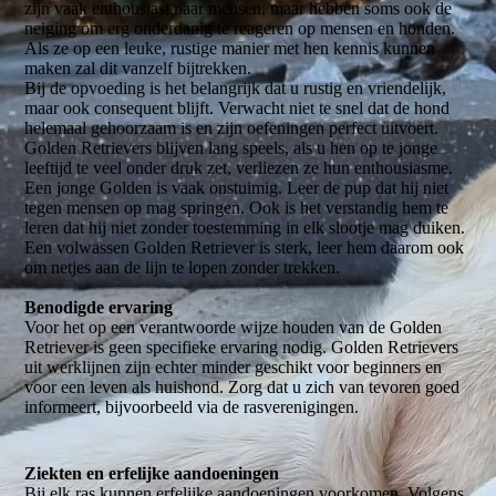
zijn vaak enthousiast naar mensen, maar hebben soms ook de
neiging om erg onderdanig te reageren op mensen en honden.
Als ze op een leuke, rustige manier met hen kennis kunnen
maken zal dit vanzelf bijtrekken.
Bij de opvoeding is het belangrijk dat u rustig en vriendelijk,
maar ook consequent blijft. Verwacht niet te snel dat de hond
helemaal gehoorzaam is en zijn oefeningen perfect uitvoert.
Golden Retrievers blijven lang speels, als u hen op te jonge
leeftijd te veel onder druk zet, verliezen ze hun enthousiasme.
Een jonge Golden is vaak onstuimig. Leer de pup dat hij niet
tegen mensen op mag springen. Ook is het verstandig hem te
leren dat hij niet zonder toestemming in elk slootje mag duiken.
Een volwassen Golden Retriever is sterk, leer hem daarom ook
om netjes aan de lijn te lopen zonder trekken.
Benodigde ervaring
Voor het op een verantwoorde wijze houden van de Golden
Retriever is geen specifieke ervaring nodig. Golden Retrievers
uit werklijnen zijn echter minder geschikt voor beginners en
voor een leven als huishond. Zorg dat u zich van tevoren goed
informeert, bijvoorbeeld via de rasverenigingen.
Ziekten en erfelijke aandoeningen
Bij elk ras kunnen erfelijke aandoeningen voorkomen. Volgens