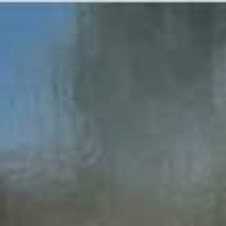
Home
Wie ben ik
Onze pups
Onze meisjes
Fotogalerij