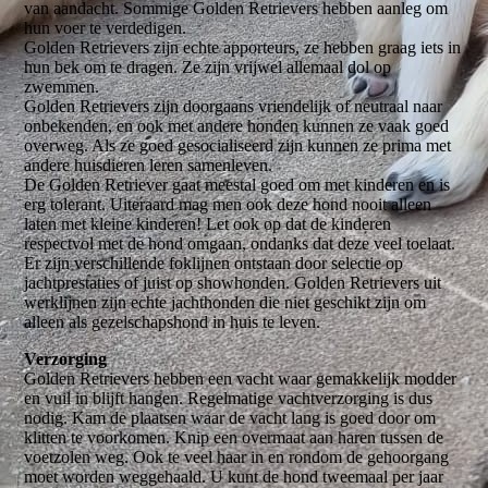
van aandacht. Sommige Golden Retrievers hebben aanleg om
hun voer te verdedigen.
Golden Retrievers zijn echte apporteurs, ze hebben graag iets in
hun bek om te dragen. Ze zijn vrijwel allemaal dol op
zwemmen.
Golden Retrievers zijn doorgaans vriendelijk of neutraal naar
onbekenden, en ook met andere honden kunnen ze vaak goed
overweg. Als ze goed gesocialiseerd zijn kunnen ze prima met
andere huisdieren leren samenleven.
De Golden Retriever gaat meestal goed om met kinderen en is
erg tolerant. Uiteraard mag men ook deze hond nooit alleen
laten met kleine kinderen! Let ook op dat de kinderen
respectvol met de hond omgaan, ondanks dat deze veel toelaat.
Er zijn verschillende foklijnen ontstaan door selectie op
jachtprestaties of juist op showhonden. Golden Retrievers uit
werklijnen zijn echte jachthonden die niet geschikt zijn om
alleen als gezelschapshond in huis te leven.
Verzorging
Golden Retrievers hebben een vacht waar gemakkelijk modder
en vuil in blijft hangen. Regelmatige vachtverzorging is dus
nodig. Kam de plaatsen waar de vacht lang is goed door om
klitten te voorkomen. Knip een overmaat aan haren tussen de
voetzolen weg. Ook te veel haar in en rondom de gehoorgang
moet worden weggehaald. U kunt de hond tweemaal per jaar