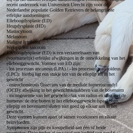
recent onderzoek van Universiteit Utrecht zijn voor de
Nederlandse populatie Golden Retrievers de belangrijkste
erfelijke aandoeningen:
Elleboogdysplasie (ED)
Heupdysplasie (HD)
Mastocytoom
Melanoom
Maligne lymfoom
Weke delen sarcoom
Elleboogdysplasie (ED) is een verzamelnaam van
(voornamelijk) erfelijke afwijkingen in de ontwikkeling van het
ellebooggewricht. Vormen van ED zijn:
- los processus anconeus (LPA) / - los processus coronoïdeus
(LPC): hierbij ligt een stukje bot van de ellepijp los in het
gewricht
- osteochondrosis dissecans van de mediale humeruscondyl
(OCD): afwijking in het gewrichtskraakbeen van de bovenarm
- incongruentie van het gewrichtsvlak van radius en ulna met de
humerus: de drie botten in het ellebooggewricht (spaakbeen,
ellepijp en bovenarm) sluiten niet goed op elkaar aan in het
gewricht.
Deze vormen kunnen apart of samen voorkomen en elkaar
beïnvloeden.
Symptomen zijn pijn en kreupelheid aan één of beide
voorpoten. Deze treden al op vanaf een leeftijd van rond 6