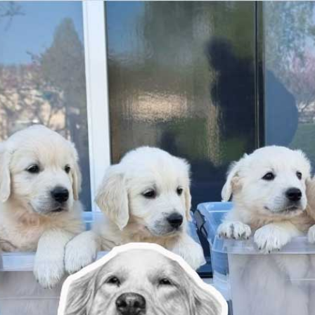
Home
Wie ben ik
Onze pups
Onze meisjes
Fotogalerij