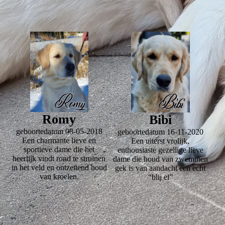
Romy
Bibi
geboortedatum 08-05-2018
geboortedatum 16-11-2020
Een charmante lieve en
Een uiterst vrolijk,
sportieve dame die het
enthousiaste gezellige lieve
heerlijk vindt rond te struinen
dame die houd van zwemmen
in het veld en ontzettend houd
gek is van aandacht een echt
van kroelen.
“blij ei”