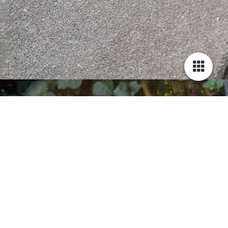
Cookie-instellingen
Deze website maakt gebruik van cookies om bezoekers een optimale
gebruikerservaring te bieden. Bepaalde inhoud van derden wordt
alleen weergegeven als "Inhoud van derden" is ingeschakeld.
Technisch noodzakelijk
Deze cookies zijn noodzakelijk voor de werking van de website,
bijvoorbeeld om deze te beschermen tegen aanvallen van hackers en
om te zorgen voor een uniforme uitstraling van de site, aangepast op de
vraag van bezoekers.
Analytisch
Deze cookies worden gebruikt om de gebruikerservaring verder te
optimaliseren. Dit omvat statistieken die door derden websitebeheerder